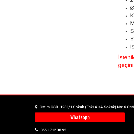
Ø
K
M
S
Y
İ
İsteni
geçini
Ostim OSB. 1231/1 Sokak (Eski 41/A Sokak) No: 6 Os
Whatsapp
0551 712 38 92