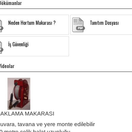
i Dökümanlar
Neden Hortum Makarası ?
Tanıtım Dosyası
İş Güvenliği
 Videolar
AKLAMA MAKARASI
uvara, tavana ve yere monte edilebilir
0 metre çelik halat uzunluğu