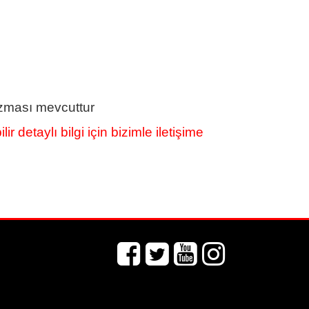
izması mevcuttur
r detaylı bilgi için bizimle iletişime