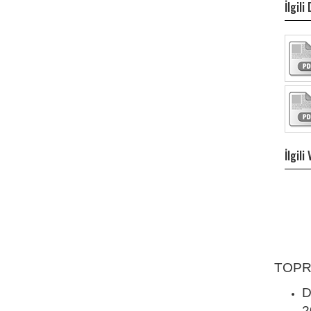
İlgil
İlgili
TOPR
D
2