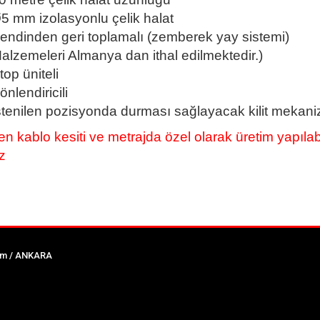
5 mm izolasyonlu çelik halat
endinden geri toplamalı (zemberek yay sistemi)
alzemeleri Almanya dan ithal edilmektedir.)
top üniteli
önlendiricili
stenilen pozisyonda durması sağlayacak kilit mekan
len kablo kesiti ve metrajda özel olarak üretim yapılabili
z
tim / ANKARA