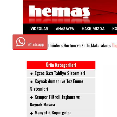
VIDEOLAR
ANASAYFA
HAKKIMIZDA
K
Whatsapp
Anasayfa
Ürünler
Hortum ve Kablo Makaraları
To
»
»
»
Ürün Kategorileri
Egzoz Gazı Tahliye Sistemleri
Kaynak dumanı ve Toz Emme
Sistemleri
Kemper Filtreli Taşlama ve
Kaynak Masası
Manyetik Süpürgeler