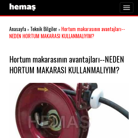
Toggl
navig
Anasayfa
Teknik Bilgiler
Hortum makarasının avantajları--
»
»
NEDEN HORTUM MAKARASI KULLANMALIYIM?
Hortum makarasının avantajları--NEDEN
HORTUM MAKARASI KULLANMALIYIM?